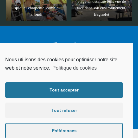
etage en ossature bois vue de
spiquel-charpente, comble
face dans son environnement,
arrondi
Bagnolet
40 avenue Arago
94340 Joinville le Pont
Nous utilisons des cookies pour optimiser notre site
web et notre service.
Politique de cookies
siret 433520756 RM 94
Tout accepter
webmaster Eric Spiquel - Nuxit
Tout refuser
Préférences