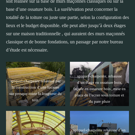
soit réalisée sur la base de murs maçonnés classiques ou sur la
base d’une ossature bois. La surélévation peut concerner la
totalité de la toiture ou juste une partie, selon la configuration des
lieux et le budget disponible. elle peut aller jusqu’à deux étages
sur une maison traditionnelle , qui auraient des murs maçonnés
classique et de bonne fondations, un passage par notre bureau
d’étude est nécessaire.
spiquel-charpente, rehausse
spiquel-charpente rehausse par
d’un étage en ossature bois,
la construction d’une lucarne
façade en ossature bois , mise en
sur presque toute la longueur du
place de l’ecran sous toiture et
toit.
du pare pluie
spiquel-charpente rehausse d’un