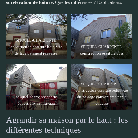
surélévation de toiture.
Quelles différences ? Explications.
SPIQUEL-CHARPENTE,
construction ossature bois, vue
SPIQUEL-CHARPENTE,
de face bâtiment rehaussé,
construction ossature bois
SPIQUEL-CHARPENTE,
construction ossature bois , vue
spiquel-charpente centre
du passage couvert créé par la
équestre avant travaux
rehausse
Agrandir sa maison par le haut : les
différentes techniques